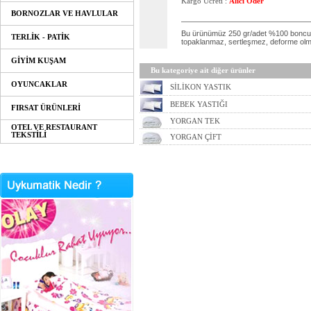
Kargo Ücreti :
Alıcı Öder
BORNOZLAR VE HAVLULAR
Bu ürünümüz 250 gr/adet %100 boncuk s
TERLİK - PATİK
topaklanmaz, sertleşmez, deforme olma
GİYİM KUŞAM
Bu kategoriye ait diğer ürünler
OYUNCAKLAR
SİLİKON YASTIK
BEBEK YASTIĞI
FIRSAT ÜRÜNLERİ
YORGAN TEK
OTEL VE RESTAURANT
TEKSTİLİ
YORGAN ÇİFT