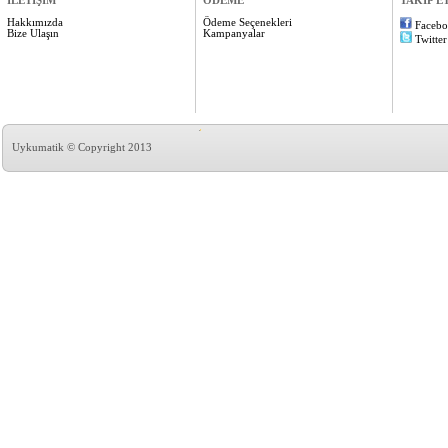
İLETİŞİM
ÖDEME
TAKİP E
Hakkımızda
Ödeme Seçenekleri
Faceb
Bize Ulaşın
Kampanyalar
Twitter
Uykumatik © Copyright 2013