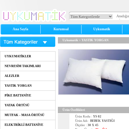
Ana Sayfa
Kurumsal
Uykumatik
Uykumatik
>
YASTIK YORGAN
UYKUMATİKLER
NEVRESİM TAKIMLARI
ALEZLER
YASTIK YORGAN
PİKE BATTANİYE
YATAK ÖRTÜSÜ
Ürün Özellikleri
MUTFAK - MASA ÖRTÜSÜ
Ürün Kodu :
YS 02
Ürün Adı :
BEBEK YASTIĞI
ELEKTRİKLİ BATTANİYE
Ölçüler :
30 X 45