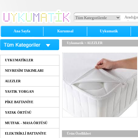
Ana Sayfa
Kurumsal
Uykumatik
Uykumatik
>
ALEZLER
UYKUMATİKLER
NEVRESİM TAKIMLARI
ALEZLER
YASTIK YORGAN
PİKE BATTANİYE
YATAK ÖRTÜSÜ
MUTFAK - MASA ÖRTÜSÜ
ELEKTRİKLİ BATTANİYE
Ürün Özellikleri