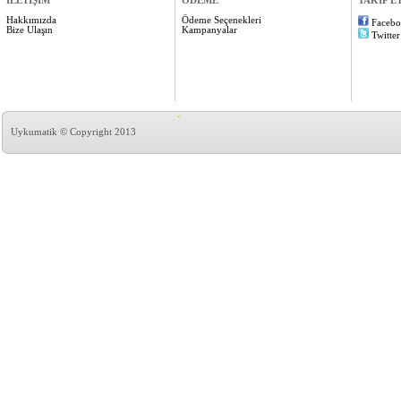
İLETİŞİM
ÖDEME
TAKİP E
Hakkımızda
Ödeme Seçenekleri
Faceb
Bize Ulaşın
Kampanyalar
Twitter
Uykumatik © Copyright 2013