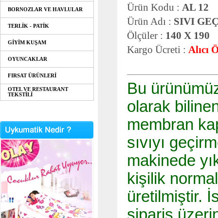
Ürün Kodu :
AL 12
BORNOZLAR VE HAVLULAR
Ürün Adı :
SIVI GE
TERLİK - PATİK
Ölçüler :
140 X 190
GİYİM KUŞAM
Kargo Ücreti :
Alıcı 
OYUNCAKLAR
FIRSAT ÜRÜNLERİ
Bu ürünümüz 
OTEL VE RESTAURANT
TEKSTİLİ
olarak biline
membran kap
sıvıyı geçir
makinede yıka
kişilik norma
üretilmiştir. 
sipariş üzeri