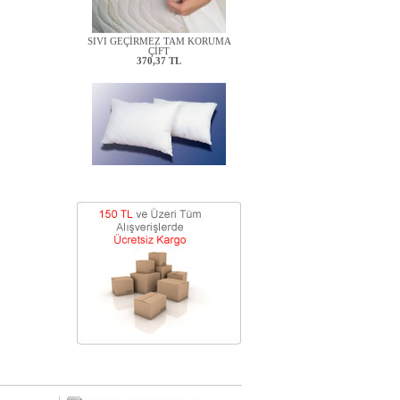
SIVI GEÇİRMEZ TAM KORUMA
ÇİFT
370,37 TL
BEBEK YASTIĞI
74,07 TL
KAPİTONE KILIF
138,89 TL