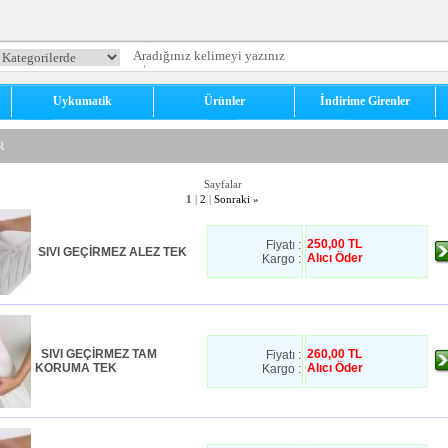
Uykumatik
Ürünler
İndirime Girenler
R
Sayfalar
1
|
2
|
Sonraki
»
250,00 TL
Fiyatı :
SIVI GEÇİRMEZ ALEZ TEK
Alıcı Öder
Kargo :
SIVI GEÇİRMEZ TAM
260,00 TL
Fiyatı :
KORUMA TEK
Alıcı Öder
Kargo :