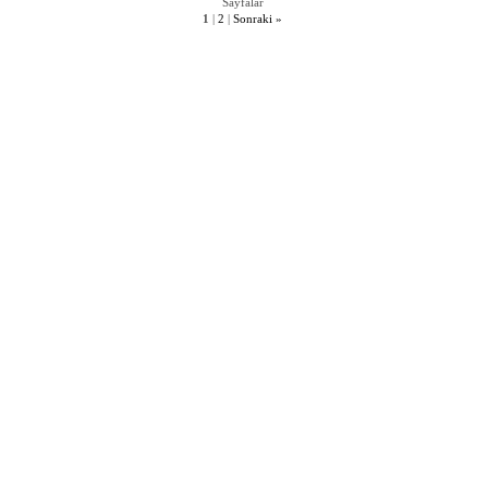
Sayfalar
1
|
2
|
Sonraki
»