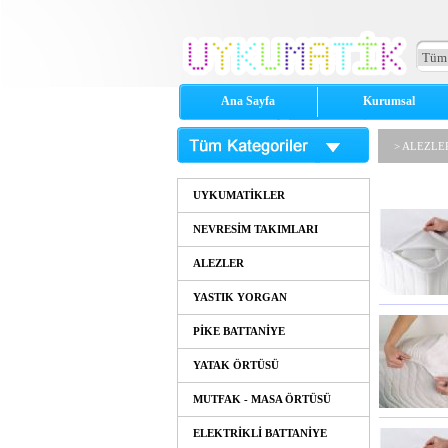
Ana Sayfa
Kurumsal
> ALEZLE
UYKUMATİKLER
NEVRESİM TAKIMLARI
ALEZLER
YASTIK YORGAN
PİKE BATTANİYE
YATAK ÖRTÜSÜ
MUTFAK - MASA ÖRTÜSÜ
ELEKTRİKLİ BATTANİYE