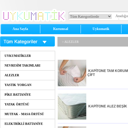
Ana Sayfa
Kurumsal
Uykumatik
> ALEZLER
UYKUMATİKLER
NEVRESİM TAKIMLARI
KAPİTONE TAM KORU
ÇİFT
ALEZLER
YASTIK YORGAN
PİKE BATTANİYE
YATAK ÖRTÜSÜ
KAPİTONE ALEZ BEŞİK
MUTFAK - MASA ÖRTÜSÜ
ELEKTRİKLİ BATTANİYE