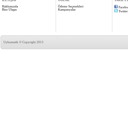
İLETİŞİM
ÖDEME
TAKİP E
Hakkımızda
Ödeme Seçenekleri
Faceb
Bize Ulaşın
Kampanyalar
Twitter
Uykumatik © Copyright 2013