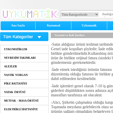
Ana Sayfa
Kurumsal
Uykumatik
Garanti ve İade Şartları
-Satın aldığınız ürünü teslimat tarihinde
Genel iade koşulları şöyledir; İade edil
UYKUMATİKLER
birlikte gönderilmelidir.Kullanılmış ür
ürün ile birlikte orijinal fatura (sizdek
NEVRESİM TAKIMLARI
göndermeniz gerekmektedir.
ALEZLER
-İade etmek istediğiniz ürünün faturası ş
düzenlemiş olduğu faturası ile birlikte
YASTIK YORGAN
dahil edilmeden kesilmelidir.
PİKE BATTANİYE
-İade işlemleri genel olarak 7-10 iş gü
giderleri düşüldükten sonra adınıza açı
YATAK ÖRTÜSÜ
masrafları tarafınıza ait olacaktır.
MUTFAK - MASA ÖRTÜSÜ
-Alıcı, Şirketin çalışmakta olduğu kargo
Taşımada meydana gelebilecek olası soru
ELEKTRİKLİ BATTANİYE
ürünün sağlam olmadığını belgeleyen bir