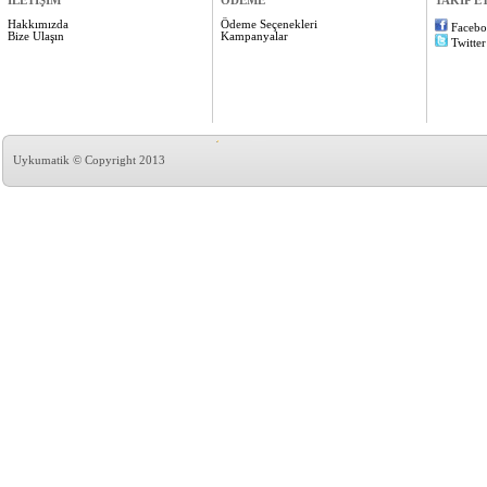
İLETİŞİM
ÖDEME
TAKİP E
Hakkımızda
Ödeme Seçenekleri
Faceb
Bize Ulaşın
Kampanyalar
Twitter
Uykumatik © Copyright 2013