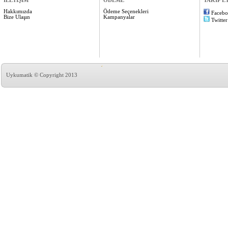
İLETİŞİM
ÖDEME
TAKİP E
Hakkımızda
Ödeme Seçenekleri
Faceb
Bize Ulaşın
Kampanyalar
Twitter
Uykumatik © Copyright 2013