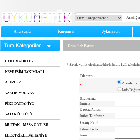
Ana Sayfa
Kurumsal
Uykumatik
Ürün İade Formu
UYKUMATİKLER
*
Sipariş vermiş olduğunuz ürün/ürünlerle ilgili taleplerini
NEVRESİM TAKIMLARI
Talebiniz
ALEZLER
Arızalı ürün
*
İade/Değişi
YASTIK YORGAN
Bilgileriniz
İsminiz :
PİKE BATTANİYE
E-posta Adresi :
YATAK ÖRTÜSÜ
İrtibat Telefonu :
Sipariş No :
*
MUTFAK - MASA ÖRTÜSÜ
Fatura Tarihi :
Konu :
ELEKTRİKLİ BATTANİYE