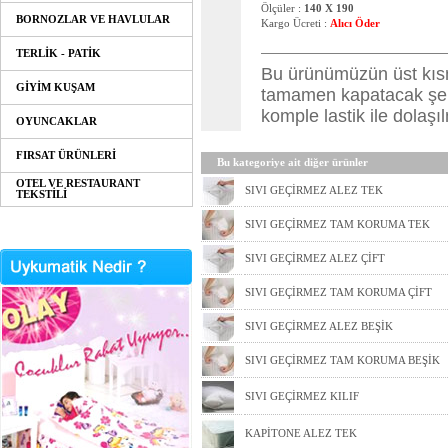
Ölçüler :
140 X 190
BORNOZLAR VE HAVLULAR
Kargo Ücreti :
Alıcı Öder
TERLİK - PATİK
Bu ürünümüzün üst kısm
GİYİM KUŞAM
tamamen kapatacak şekil
komple lastik ile dolaşı
OYUNCAKLAR
FIRSAT ÜRÜNLERİ
Bu kategoriye ait diğer ürünler
OTEL VE RESTAURANT
SIVI GEÇİRMEZ ALEZ TEK
TEKSTİLİ
SIVI GEÇİRMEZ TAM KORUMA TEK
SIVI GEÇİRMEZ ALEZ ÇİFT
SIVI GEÇİRMEZ TAM KORUMA ÇİFT
SIVI GEÇİRMEZ ALEZ BEŞİK
SIVI GEÇİRMEZ TAM KORUMA BEŞİK
SIVI GEÇİRMEZ KILIF
KAPİTONE ALEZ TEK