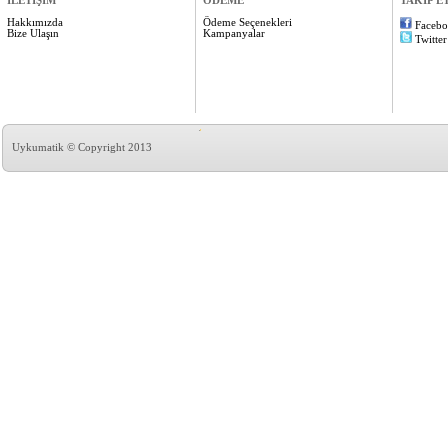
İLETİŞİM
ÖDEME
TAKİP E
Hakkımızda
Ödeme Seçenekleri
Faceb
Bize Ulaşın
Kampanyalar
Twitter
Uykumatik © Copyright 2013