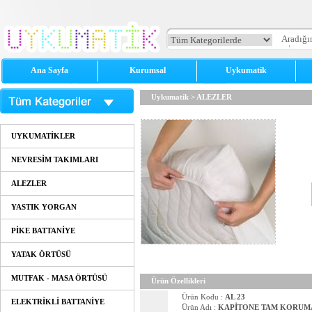
Ana Sayfa
Kurumsal
Uykumatik
Uykumatik
>
ALEZLER
UYKUMATİKLER
NEVRESİM TAKIMLARI
ALEZLER
YASTIK YORGAN
PİKE BATTANİYE
YATAK ÖRTÜSÜ
MUTFAK - MASA ÖRTÜSÜ
Ürün Özellikleri
Ürün Kodu :
AL 23
ELEKTRİKLİ BATTANİYE
Ürün Adı :
KAPİTONE TAM KORUMA