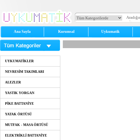
Ana Sayfa
Kurumsal
Uykumatik
UYKUMATİKLER
NEVRESİM TAKIMLARI
ALEZLER
YASTIK YORGAN
PİKE BATTANİYE
YATAK ÖRTÜSÜ
MUTFAK - MASA ÖRTÜSÜ
ELEKTRİKLİ BATTANİYE