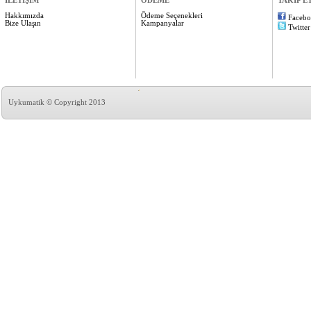
İLETİŞİM
ÖDEME
TAKİP E
Hakkımızda
Ödeme Seçenekleri
Faceb
Bize Ulaşın
Kampanyalar
Twitter
Uykumatik © Copyright 2013